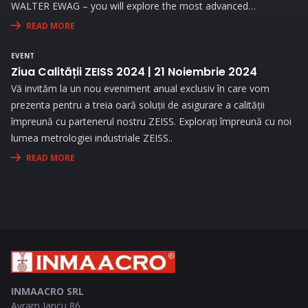
WALTER EWAG – you will explore the most advanced
technologies and attend live demonstrations that will address
READ MORE
the needs and challenges you face in your activity.
EVENT
Ziua Calității ZEISS 2024 | 21 Noiembrie 2024
Vă invităm la un nou eveniment anual exclusiv în care vom
prezenta pentru a treia oară soluții de asigurare a calității
împreună cu partenerul nostru ZEISS. Explorați împreună cu noi
lumea metrologiei industriale ZEISS..
READ MORE
INMAACRO SRL
Avram Iancu 86