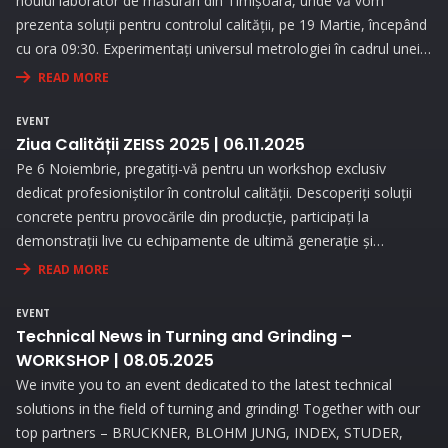
noului laborator de măsurări din Timișoara, unde vă vom
prezenta soluții pentru controlul calității, pe 19 Martie, începând
cu ora 09:30. Experimentați universul metrologiei în cadrul unei
expoziții interesante și prin prezentări interactive!
READ MORE
EVENT
Ziua Calității ZEISS 2025 | 06.11.2025
Pe 6 Noiembrie, pregatiți-vă pentru un workshop exclusiv
dedicat profesioniștilor în controlul calității. Descoperiți soluții
concrete pentru provocările din producție, participați la
demonstrații live cu echipamente de ultimă generație și
beneficiați de consultanță personalizată pentru a vă optimiza
READ MORE
procesele de măsurare.
EVENT
Technical News in Turning and Grinding –
WORKSHOP | 08.05.2025
We invite you to an event dedicated to the latest technical
solutions in the field of turning and grinding! Together with our
top partners – BRUCKNER, BLOHM JUNG, INDEX, STUDER,