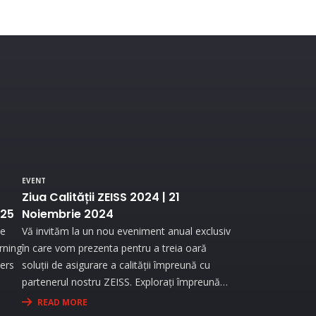
EVENT
Ziua Calității ZEISS 2024 | 21
025
Noiembrie 2024
he
Vă invităm la un nou eveniment anual exclusiv
urning
în care vom prezenta pentru a treia oară
ners
soluții de asigurare a calității împreună cu
partenerul nostru ZEISS. Explorați împreună
re
cu noi lumea metrologiei industriale ZEISS..
READ MORE
end