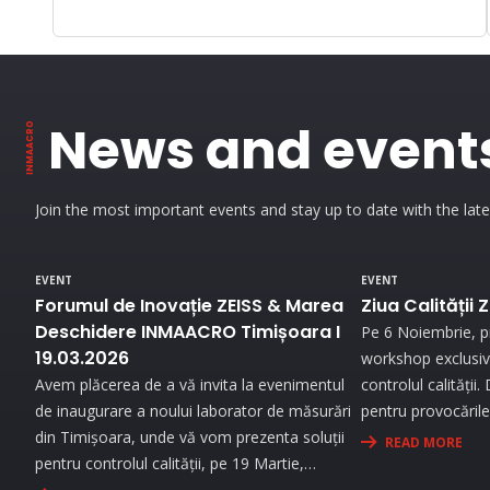
News and event
Join the most important events and stay up to date with the lat
EVENT
EVENT
Forumul de Inovație ZEISS & Marea
Ziua Calității 
Deschidere INMAACRO Timișoara I
Pe 6 Noiembrie, pr
19.03.2026
workshop exclusiv 
Avem plăcerea de a vă invita la evenimentul
controlul calității
de inaugurare a noului laborator de măsurări
pentru provocările 
din Timișoara, unde vă vom prezenta soluții
demonstrații live
READ MORE
pentru controlul calității, pe 19 Martie,
generație și benef
începând cu ora 09:30. Experimentați
personalizată pen