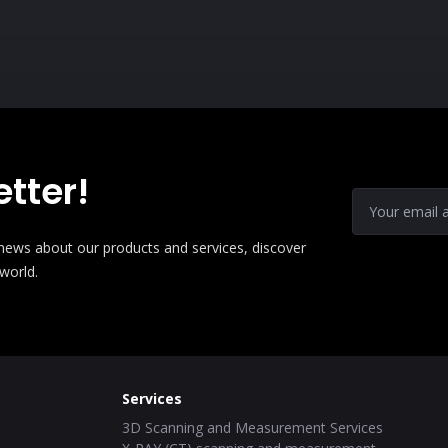
live demonstrations that will address the
needs and challenges you face in your
activity.
tter!
e news about our products and services, discover
 world.
Services
3D Scanning and Measurement Services