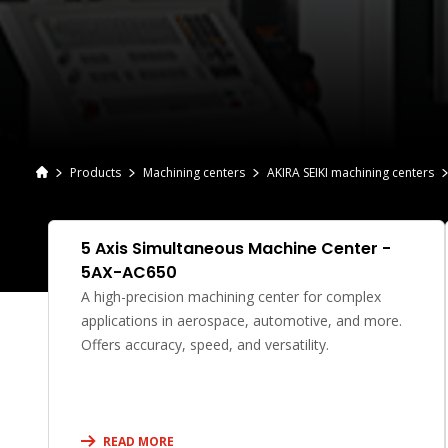
Products
Machining centers
AKIRA SEIKI machining centers
5 Axis Simultaneous Machine Center -
5AX-AC650
A high-precision machining center for complex
applications in aerospace, automotive, and more.
Offers accuracy, speed, and versatility.
READ MORE