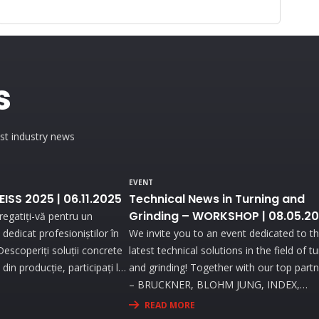
s
est industry news
EVENT
ZEISS 2025 | 06.11.2025
Technical News in Turning and
Grinding – WORKSHOP | 08.05.2
egatiți-vă pentru un
dedicat profesioniștilor în
We invite you to an event dedicated to t
. Descoperiți soluții concrete
latest technical solutions in the field of t
din producție, participați la
and grinding! Together with our top part
 cu echipamente de ultimă
– BRUCKNER, BLOHM JUNG, INDEX,
iciați de consultanță
STUDER, WALTER EWAG – you will explo
READ MORE
tru a vă optimiza procesele
the most advanced technologies and att