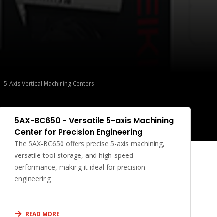
5-Axis Vertical Machining Centers
5AX-BC650 - Versatile 5-axis Machining
Center for Precision Engineering
The 5AX-BC650 offers precise 5-axis machining,
versatile tool storage, and high-speed
performance, making it ideal for precision
engineering
READ MORE