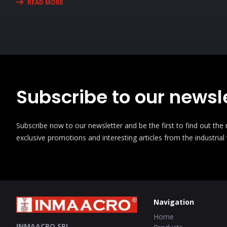
READ MORE
universul metrologiei în cadrul unei expoziții
de măsurare.
interesante și prin prezentări interactive!
Subscribe to our newsle
Subscribe now to our newsletter and be the first to find out th
exclusive promotions and interesting articles from the industrial
Navigation
Home
INMAACRO SRL