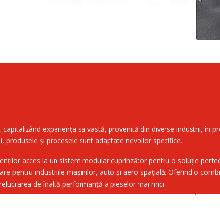
 capitalizând experiența sa vastă, provenită din diverse industrii, în p
nții, produsele și procesele sunt adaptate nevoilor specifice.
enților acces la un sistem modular cuprinzător pentru o soluție perfec
tru industriile mașinilor, auto și aero-spațială. Oferind o combinație 
relucrarea de înaltă performanță a pieselor mai mici.