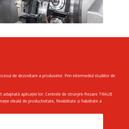
rocesul de dezvoltare a produselor. Prin intermediul studiilor de
t adaptată aplicației lor. Centrele de strunjire-frezare TRAUB
ideală de productivitate, flexibilitate și fiabilitate a