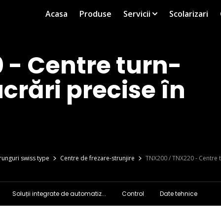
Acasa
Produse
Servicii
Scolarizari
 - Centre turn-
crări precise în
runguri swiss type
Centre de frezare-strunjire
TNX200 / TNX220 - Centre tu
Soluții integrate de automatiz...
Control
Date tehnice