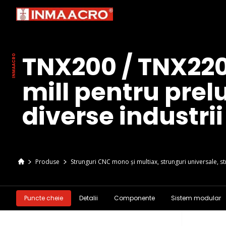
TNX200 / TNX220
mill pentru prelu
diverse industrii
Produse
Strunguri CNC mono și multiax, strunguri universale, st
Puncte cheie
Detalii
Componente
Sistem modular