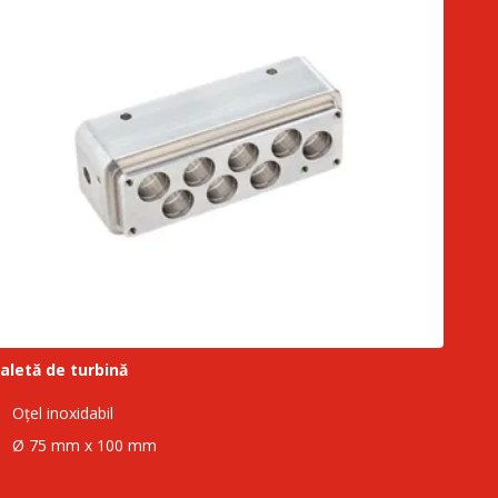
aletă de turbină
Oțel inoxidabil
Ø 75 mm x 100 mm