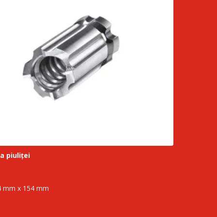
 piuliței
4 mm x 154 mm