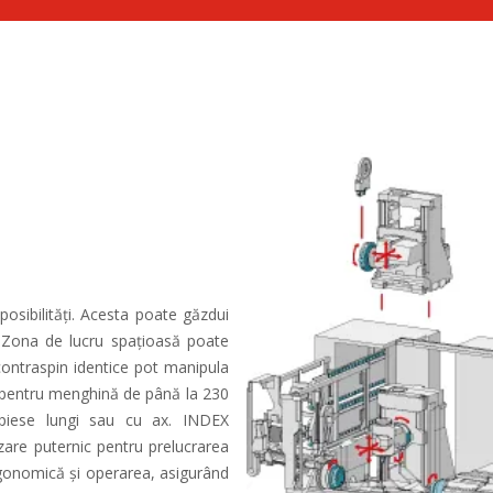
sibilități. Acesta poate găzdui
. Zona de lucru spațioasă poate
contraspin identice pot manipula
 pentru menghină de până la 230
u piese lungi sau cu ax. INDEX
re puternic pentru prelucrarea
gonomică și operarea, asigurând