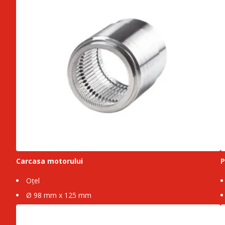
Carcasa motorului
P
Oțel
Ø 98 mm x 125 mm