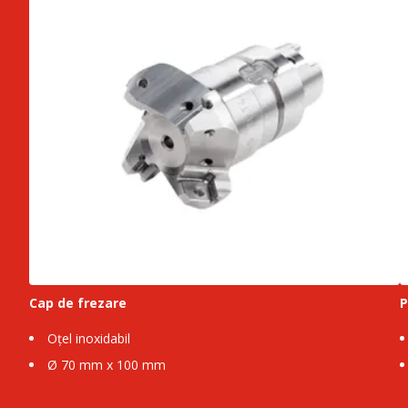
Cap de frezare
P
Oțel inoxidabil
Ø 70 mm x 100 mm