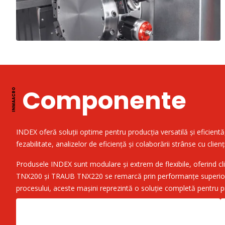
Componente
INDEX oferă soluții optime pentru producția versatilă și eficientă,
fezabilitate, analizelor de eficiență și colaborării strânse cu clie
Produsele INDEX sunt modulare și extrem de flexibile, oferind cli
TNX200 și TRAUB TNX220 se remarcă prin performanțe superioare pen
procesului, aceste mașini reprezintă o soluție completă pentru p