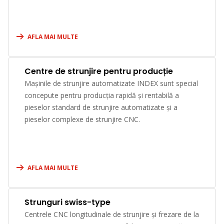
precizie, ci și pentru serii mici, datorită timpilor extrem
de scurți de setare.
AFLA MAI MULTE
Centre de strunjire pentru producție
Mașinile de strunjire automatizate INDEX sunt special
concepute pentru producția rapidă și rentabilă a
pieselor standard de strunjire automatizate și a
pieselor complexe de strunjire CNC.
AFLA MAI MULTE
Strunguri swiss-type
Centrele CNC longitudinale de strunjire și frezare de la