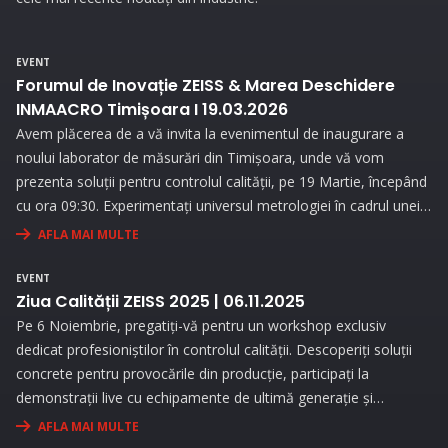
EVENT
Forumul de Inovație ZEISS & Marea Deschidere
INMAACRO Timișoara I 19.03.2026
Avem plăcerea de a vă invita la evenimentul de inaugurare a
noului laborator de măsurări din Timișoara, unde vă vom
prezenta soluții pentru controlul calității, pe 19 Martie, începând
cu ora 09:30. Experimentați universul metrologiei în cadrul unei
expoziții interesante și prin prezentări interactive!
AFLA MAI MULTE
EVENT
Ziua Calității ZEISS 2025 | 06.11.2025
Pe 6 Noiembrie, pregatiți-vă pentru un workshop exclusiv
dedicat profesioniștilor în controlul calității. Descoperiți soluții
concrete pentru provocările din producție, participați la
demonstrații live cu echipamente de ultimă generație și
beneficiați de consultanță personalizată pentru a vă optimiza
AFLA MAI MULTE
procesele de măsurare.