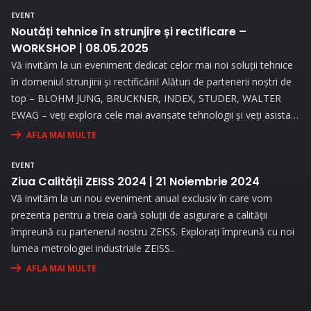
EVENT
Noutăți tehnice în strunjire și rectificare –
WORKSHOP | 08.05.2025
Vă invităm la un eveniment dedicat celor mai noi soluții tehnice
în domeniul strunjirii și rectificării! Alături de partenerii noștri de
top – BLOHM JUNG, BRUCKNER, INDEX, STUDER, WALTER
EWAG – veți explora cele mai avansate tehnologii și veți asista
la demonstrații live..
AFLA MAI MULTE
EVENT
Ziua Calității ZEISS 2024 | 21 Noiembrie 2024
Vă invităm la un nou eveniment anual exclusiv în care vom
prezenta pentru a treia oară soluții de asigurare a calității
împreună cu partenerul nostru ZEISS. Explorați împreună cu noi
lumea metrologiei industriale ZEISS..
AFLA MAI MULTE