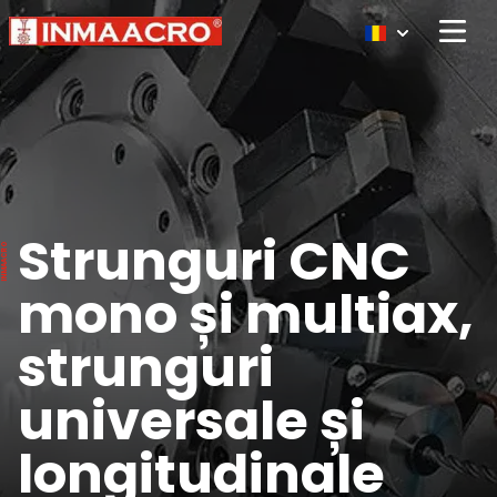
Open 
Strunguri CNC
mono și multiax,
strunguri
universale și
longitudinale