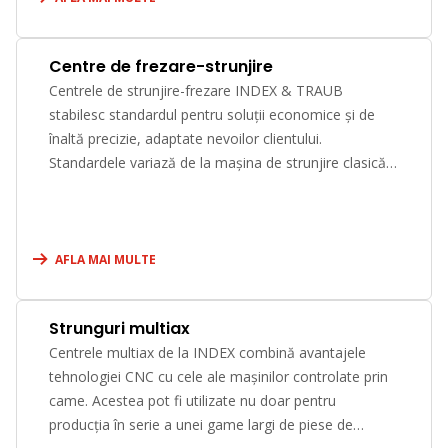
Centre de frezare-strunjire
Centrele de strunjire-frezare INDEX & TRAUB
stabilesc standardul pentru soluții economice și de
înaltă precizie, adaptate nevoilor clientului.
Standardele variază de la mașina de strunjire clasică
de producție, la celule de prelucrare personalizate,
echipate cu unități de manipulare. Pentru prelucrarea
pieselor simple până la cele extrem de complexe, în
serii mici sau mari, INDEX oferă constant soluții
AFLA MAI MULTE
economice și tehnologice superioare.
Strunguri multiax
Centrele multiax de la INDEX combină avantajele
tehnologiei CNC cu cele ale mașinilor controlate prin
came. Acestea pot fi utilizate nu doar pentru
producția în serie a unei game largi de piese de