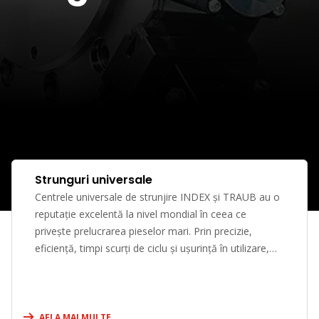
Strunguri universale
Centrele universale de strunjire INDEX și TRAUB au o
reputație excelentă la nivel mondial în ceea ce
privește prelucrarea pieselor mari. Prin precizie,
eficiență, timpi scurți de ciclu și ușurință în utilizare,
aceste mașini universale de strunjire au stabilit un
standard în clasa lor.
AFLA MAI MULTE