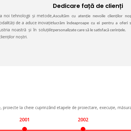
Dedicare față de clienți
a noi tehnologii și metode,
Ascultăm cu atenție nevoile clienților noș
alități de a aduce inovație
lucrăm îndeaproape cu ei pentru a oferi so
ustria noastră și în soluțiile
personalizate care să le satisfacă cerințele.
lienților noștri.
, proiecte la cheie cuprinzând etapele de proiectare, execuție, măsurar
2001
2002