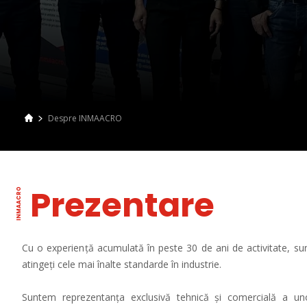
Despre INMAACRO
Prezentare
Cu o experien
ț
ă acumulată în peste 30 de ani de activitate, su
atingeți cele mai înalte standarde în industrie.
Suntem reprezentanța exclusivă tehnică și comercială a un