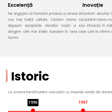
Excelență
Inovație
Ne angajăm să furnizăm produse și servicii de
Suntem deschiși l
cea mai înaltă calitate. Căutăm mereu să
căutând mereu mod
depașim așteptările clienților noștri și să
și eficiență în ind
atingem cele mai înalte standare în ceea ce
pe care le oferim c
facem.
Istoric
La cererea beneficiariilor executăm cu mașinile-unelte din dotare
1996
1997