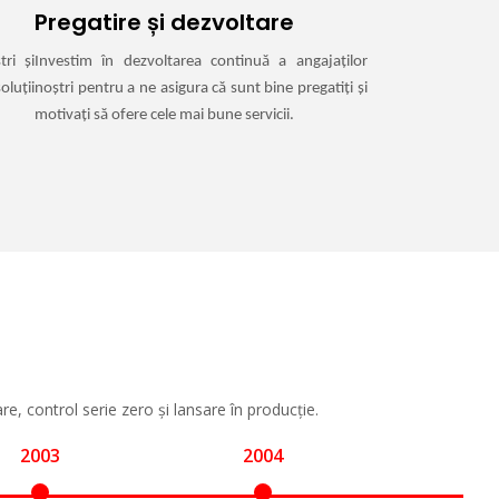
Pregatire și dezvoltare
tri și
Investim în dezvoltarea continuă a angajaților
luții
noștri pentru a ne asigura că sunt bine pregatiți și
motivați să ofere cele mai bune servicii.
e, control serie zero și lansare în producție.
2003
2004
200