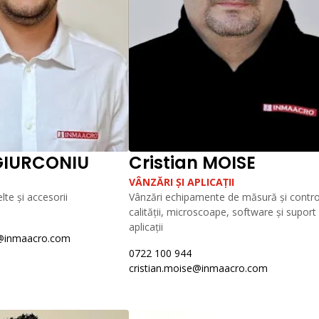
GIURCONIU
Cristian MOISE
VÂNZĂRI ȘI APLICAȚII
lte și accesorii
Vânzări echipamente de măsură și control
calității, microscoape, software și suport
aplicații
u@inmaacro.com
0722 100 944
cristian.moise@inmaacro.com