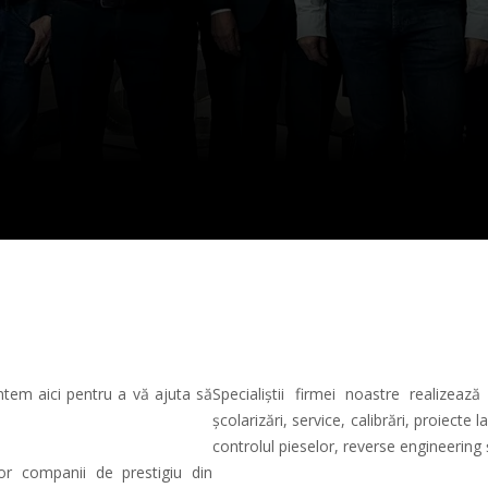
ntem aici pentru a vă ajuta să
Specialiștii firmei noastre realizează 
școlarizări, service, calibrări, proiec
controlul pieselor, reverse engineering 
or companii de prestigiu din