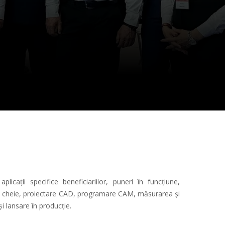
aplicații specifice beneficiariilor, puneri în funcțiune,
te la cheie, proiectare CAD, programare CAM, măsurarea și
și lansare în producție.