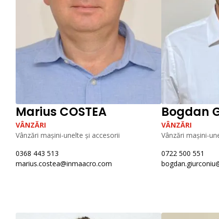
Marius COSTEA
Bogdan 
VÂNZĂRI
VÂNZĂRI
Vânzări mașini-unelte și accesorii
Vânzări mașini-une
0368 443 513
0722 500 551
marius.costea@inmaacro.com
bogdan.giurconi