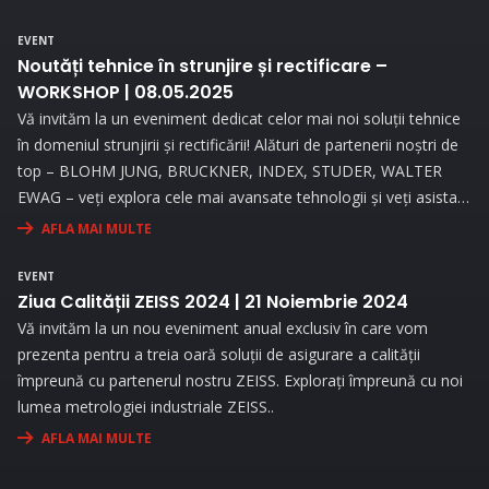
procesele de măsurare.
EVENT
Noutăți tehnice în strunjire și rectificare –
WORKSHOP | 08.05.2025
Vă invităm la un eveniment dedicat celor mai noi soluții tehnice
în domeniul strunjirii și rectificării! Alături de partenerii noștri de
top – BLOHM JUNG, BRUCKNER, INDEX, STUDER, WALTER
EWAG – veți explora cele mai avansate tehnologii și veți asista
la demonstrații live..
AFLA MAI MULTE
EVENT
Ziua Calității ZEISS 2024 | 21 Noiembrie 2024
Vă invităm la un nou eveniment anual exclusiv în care vom
prezenta pentru a treia oară soluții de asigurare a calității
împreună cu partenerul nostru ZEISS. Explorați împreună cu noi
lumea metrologiei industriale ZEISS..
AFLA MAI MULTE