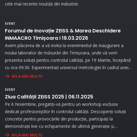
cele mai recente noutăți din industrie.
EVENT
Forumul de Inovație ZEISS & Marea Deschidere
INMAACRO Timișoara I 19.03.2026
Avem plăcerea de a vă invita la evenimentul de inaugurare a
noului laborator de măsurări din Timișoara, unde vă vom
prezenta soluții pentru controlul calității, pe 19 Martie, începând
cu ora 09:30. Experimentați universul metrologiei în cadrul unei
expoziții interesante și prin prezentări interactive!
AFLA MAI MULTE
EVENT
Ziua Calității ZEISS 2025 | 06.11.2025
Pe 6 Noiembrie, pregatiți-vă pentru un workshop exclusiv
dedicat profesioniștilor în controlul calității. Descoperiți soluții
concrete pentru provocările din producție, participați la
demonstrații live cu echipamente de ultimă generație și
beneficiați de consultanță personalizată pentru a vă optimiza
AFLA MAI MULTE