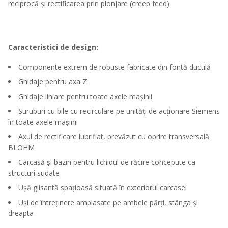
reciprocă și rectificarea prin plonjare (creep feed)
Caracteristici de design:
Componente extrem de robuste fabricate din fontă ductilă
Ghidaje pentru axa Z
Ghidaje liniare pentru toate axele mașinii
Șuruburi cu bile cu recirculare pe unități de acționare Siemens
în toate axele mașinii
Axul de rectificare lubrifiat, prevăzut cu oprire transversală
BLOHM
Carcasă și bazin pentru lichidul de răcire concepute ca
structuri sudate
Ușă glisantă spațioasă situată în exteriorul carcasei
Uși de întreținere amplasate pe ambele părți, stânga și
dreapta