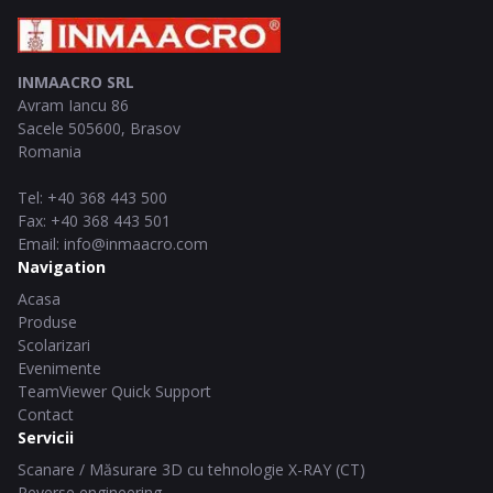
INMAACRO SRL
Avram Iancu 86
Sacele
505600
,
Brasov
Romania
Tel
:
+40 368 443 500
Fax
:
+40 368 443 501
Email
:
info@inmaacro.com
Navigation
Acasa
Produse
Scolarizari
Evenimente
TeamViewer Quick Support
Contact
Servicii
Scanare / Măsurare 3D cu tehnologie X-RAY (CT)
Reverse engineering