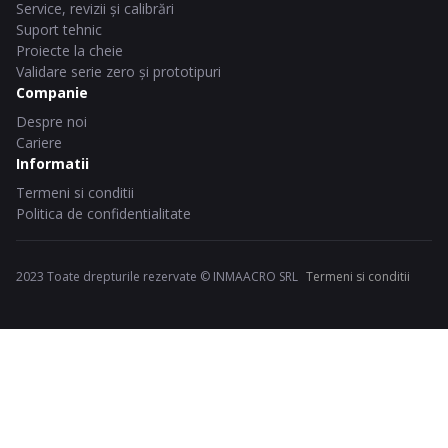
Service, revizii și calibrări
Suport tehnic
Proiecte la cheie
Validare serie zero și prototipuri
Companie
Despre noi
Cariere
Informatii
Termeni si conditii
Politica de confidentialitate
2023 Toate drepturile rezervate © INMAACRO SRL
Termeni si conditii