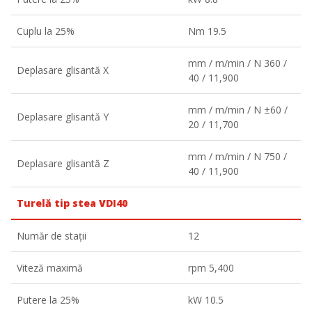
Cuplu la 25%
Nm 19.5
mm / m/min / N 360 /
Deplasare glisantă X
40 / 11,900
mm / m/min / N ±60 /
Deplasare glisantă Y
20 / 11,700
mm / m/min / N 750 /
Deplasare glisantă Z
40 / 11,900
Turelă tip stea VDI40
Număr de stații
12
Viteză maximă
rpm 5,400
Putere la 25%
kW 10.5