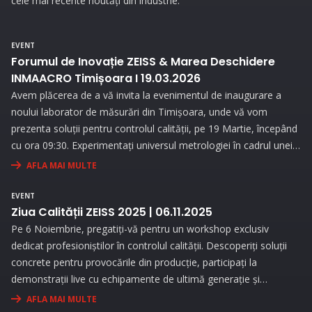
cele mai recente noutăți din industrie.
EVENT
Forumul de Inovație ZEISS & Marea Deschidere
INMAACRO Timișoara I 19.03.2026
Avem plăcerea de a vă invita la evenimentul de inaugurare a
noului laborator de măsurări din Timișoara, unde vă vom
prezenta soluții pentru controlul calității, pe 19 Martie, începând
cu ora 09:30. Experimentați universul metrologiei în cadrul unei
expoziții interesante și prin prezentări interactive!
AFLA MAI MULTE
EVENT
Ziua Calității ZEISS 2025 | 06.11.2025
Pe 6 Noiembrie, pregatiți-vă pentru un workshop exclusiv
dedicat profesioniștilor în controlul calității. Descoperiți soluții
concrete pentru provocările din producție, participați la
demonstrații live cu echipamente de ultimă generație și
beneficiați de consultanță personalizată pentru a vă optimiza
AFLA MAI MULTE