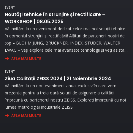
procesele de măsurare.
EVENT
Noutăți tehnice în strunjire și rectificare –
WORKSHOP | 08.05.2025
Vă invităm la un eveniment dedicat celor mai noi soluții tehnice
în domeniul strunjirii și rectificării! Alături de partenerii noștri de
top – BLOHM JUNG, BRUCKNER, INDEX, STUDER, WALTER
EWAG – veți explora cele mai avansate tehnologii și veți asista
la demonstrații live..
AFLA MAI MULTE
EVENT
Ziua Calității ZEISS 2024 | 21 Noiembrie 2024
Vă invităm la un nou eveniment anual exclusiv în care vom
prezenta pentru a treia oară soluții de asigurare a calității
împreună cu partenerul nostru ZEISS. Explorați împreună cu noi
lumea metrologiei industriale ZEISS..
AFLA MAI MULTE