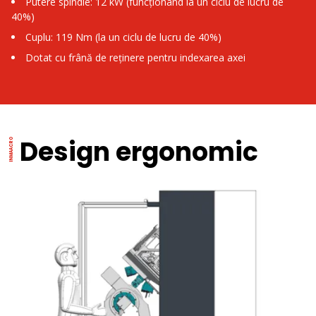
Putere spindle: 12 kW (funcționând la un ciclu de lucru de
40%)
Cuplu: 119 Nm (la un ciclu de lucru de 40%)
Dotat cu frână de reținere pentru indexarea axei
Design ergonomic