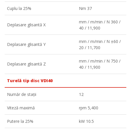
Cuplu la 25%
Nm 37
mm / m/min / N 360 /
Deplasare glisantă X
40 / 11,900
mm / m/min / N ±60 /
Deplasare glisantă Y
20 / 11,700
mm / m/min / N 750 /
Deplasare glisantă Z
40 / 11,900
Turelă tip disc VDI40
Număr de stații
12
Viteză maximă
rpm 5,400
Putere la 25%
kW 10.5