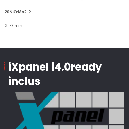
20NiCrMo2-2
Ø 78 mm
iXpanel i4.0ready
inclus