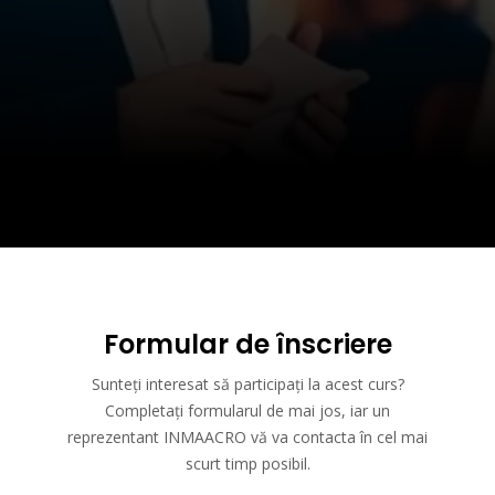
Formular de înscriere
Sunteți interesat să participați la acest curs?
Completați formularul de mai jos, iar un
reprezentant INMAACRO vă va contacta în cel mai
scurt timp posibil.