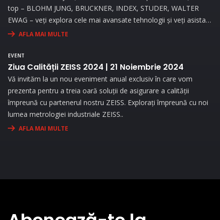
top – BLOHM JUNG, BRUCKNER, INDEX, STUDER, WALTER
EWAG – veți explora cele mai avansate tehnologii și veți asista
la demonstrații live..
AFLA MAI MULTE
EVENT
Ziua Calității ZEISS 2024 | 21 Noiembrie 2024
Vă invităm la un nou eveniment anual exclusiv în care vom
prezenta pentru a treia oară soluții de asigurare a calității
împreună cu partenerul nostru ZEISS. Explorați împreună cu noi
lumea metrologiei industriale ZEISS..
AFLA MAI MULTE