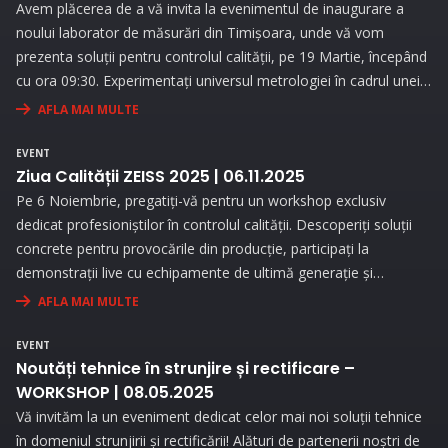
Avem plăcerea de a vă invita la evenimentul de inaugurare a
noului laborator de măsurări din Timișoara, unde vă vom
prezenta soluții pentru controlul calității, pe 19 Martie, începând
cu ora 09:30. Experimentați universul metrologiei în cadrul unei
expoziții interesante și prin prezentări interactive!
AFLA MAI MULTE
EVENT
Ziua Calității ZEISS 2025 | 06.11.2025
Pe 6 Noiembrie, pregatiți-vă pentru un workshop exclusiv
dedicat profesioniștilor în controlul calității. Descoperiți soluții
concrete pentru provocările din producție, participați la
demonstrații live cu echipamente de ultimă generație și
beneficiați de consultanță personalizată pentru a vă optimiza
AFLA MAI MULTE
procesele de măsurare.
EVENT
Noutăți tehnice în strunjire și rectificare –
WORKSHOP | 08.05.2025
Vă invităm la un eveniment dedicat celor mai noi soluții tehnice
în domeniul strunjirii și rectificării! Alături de partenerii noștri de