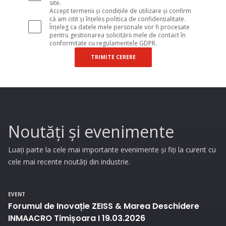
site.
Accept termenii și condițiile de utilizare și confirm
că am citit și înțeles politica de confidențialitate.
Înțeleg ca datele mele personale vor fi procesate
pentru gestionarea solicitării mele de contact în
conformitate cu regulamentele GDPR.
TRIMITE CERERE
Noutăți și evenimente
Luați parte la cele mai importante evenimente și fiți la curent cu
cele mai recente noutăți din industrie.
EVENT
Forumul de Inovație ZEISS & Marea Deschidere
INMAACRO Timișoara I 19.03.2026