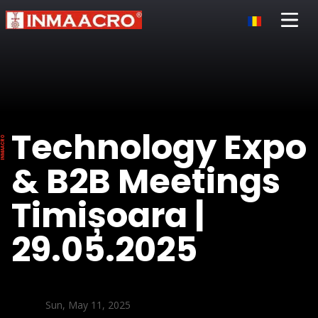
Open 
Technology Expo
& B2B Meetings
Timișoara |
29.05.2025
Sun, May 11, 2025