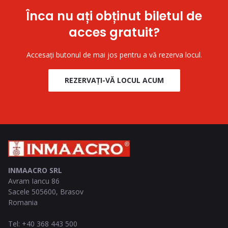
Înca nu ați obținut biletul de
acces gratuit?
Accesați butonul de mai jos pentru a vă rezerva locul.
REZERVAȚI-VĂ LOCUL ACUM
INMAACRO SRL
Avram Iancu 86
Sacele
505600
,
Brasov
Romania
Tel
:
+40 368 443 500