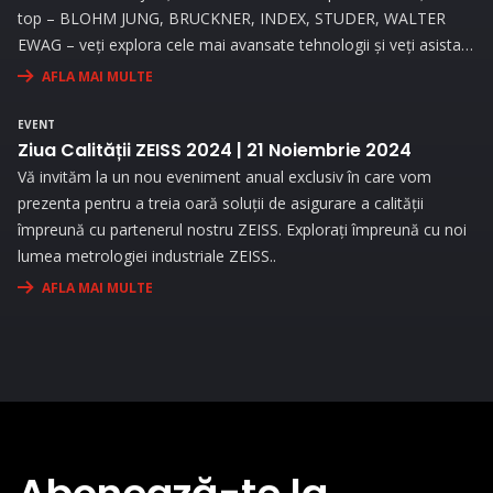
top – BLOHM JUNG, BRUCKNER, INDEX, STUDER, WALTER
EWAG – veți explora cele mai avansate tehnologii și veți asista
la demonstrații live..
AFLA MAI MULTE
EVENT
Ziua Calității ZEISS 2024 | 21 Noiembrie 2024
Vă invităm la un nou eveniment anual exclusiv în care vom
prezenta pentru a treia oară soluții de asigurare a calității
împreună cu partenerul nostru ZEISS. Explorați împreună cu noi
lumea metrologiei industriale ZEISS..
AFLA MAI MULTE