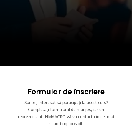
Formular de înscriere
Sunteți interesat să participați la acest curs?
Completați formularul de mai jos, iar un
reprezentant INMAACRO vă va contacta în cel mai
scurt timp posibil.