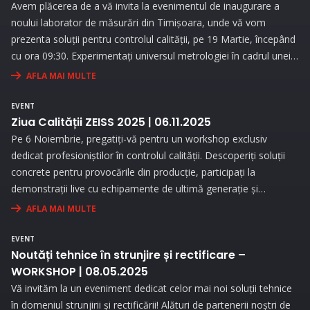
Avem plăcerea de a vă invita la evenimentul de inaugurare a
noului laborator de măsurări din Timișoara, unde vă vom
prezenta soluții pentru controlul calității, pe 19 Martie, începând
cu ora 09:30. Experimentați universul metrologiei în cadrul unei
expoziții interesante și prin prezentări interactive!
AFLA MAI MULTE
EVENT
Ziua Calității ZEISS 2025 | 06.11.2025
Pe 6 Noiembrie, pregatiți-vă pentru un workshop exclusiv
dedicat profesioniștilor în controlul calității. Descoperiți soluții
concrete pentru provocările din producție, participați la
demonstrații live cu echipamente de ultimă generație și
beneficiați de consultanță personalizată pentru a vă optimiza
AFLA MAI MULTE
procesele de măsurare.
EVENT
Noutăți tehnice în strunjire și rectificare –
WORKSHOP | 08.05.2025
Vă invităm la un eveniment dedicat celor mai noi soluții tehnice
în domeniul strunjirii și rectificării! Alături de partenerii noștri de