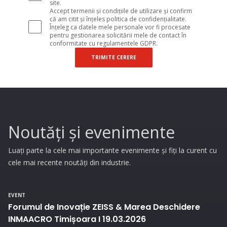
site.
Accept termenii și condițiile de utilizare și confirm
că am citit și înțeles politica de confidențialitate.
Înțeleg ca datele mele personale vor fi procesate
pentru gestionarea solicitării mele de contact în
conformitate cu regulamentele GDPR.
TRIMITE CERERE
Noutăți și evenimente
Luați parte la cele mai importante evenimente și fiți la curent cu
cele mai recente noutăți din industrie.
EVENT
Forumul de Inovație ZEISS & Marea Deschidere
INMAACRO Timișoara I 19.03.2026