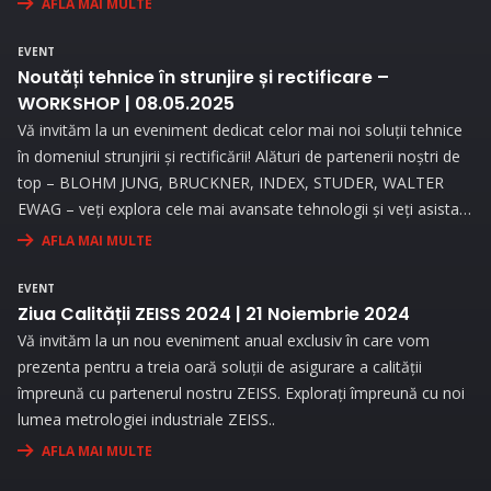
AFLA MAI MULTE
procesele de măsurare.
EVENT
Noutăți tehnice în strunjire și rectificare –
WORKSHOP | 08.05.2025
Vă invităm la un eveniment dedicat celor mai noi soluții tehnice
în domeniul strunjirii și rectificării! Alături de partenerii noștri de
top – BLOHM JUNG, BRUCKNER, INDEX, STUDER, WALTER
EWAG – veți explora cele mai avansate tehnologii și veți asista
la demonstrații live..
AFLA MAI MULTE
EVENT
Ziua Calității ZEISS 2024 | 21 Noiembrie 2024
Vă invităm la un nou eveniment anual exclusiv în care vom
prezenta pentru a treia oară soluții de asigurare a calității
împreună cu partenerul nostru ZEISS. Explorați împreună cu noi
lumea metrologiei industriale ZEISS..
AFLA MAI MULTE