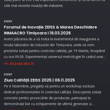
cele mai recente noutăți din industrie.
EVENT
Forumul de Inovație ZEISS & Marea Deschidere
INMAACRO Timișoara I 19.03.2026
Avem plăcerea de a vă invita la evenimentul de inaugurare a
noului laborator de măsurări din Timișoara, unde vă vom
prezenta soluții pentru controlul calității, pe 19 Martie, începând
cu ora 09:30. Experimentați universul metrologiei în cadrul unei
expoziții interesante și prin prezentări interactive!
AFLA MAI MULTE
EVENT
Ziua Calității ZEISS 2025 | 06.11.2025
Pe 6 Noiembrie, pregatiți-vă pentru un workshop exclusiv
dedicat profesioniștilor în controlul calității. Descoperiți soluții
concrete pentru provocările din producție, participați la
demonstrații live cu echipamente de ultimă generație și
beneficiați de consultanță personalizată pentru a vă optimiza