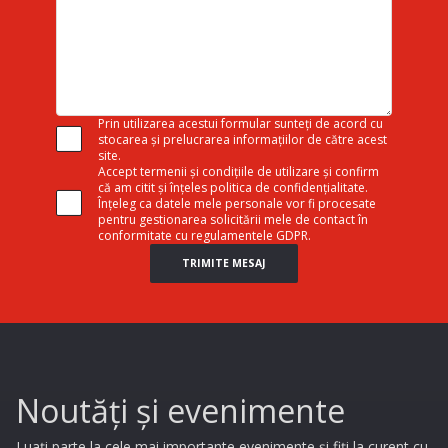
Prin utilizarea acestui formular sunteți de acord cu
stocarea și prelucrarea informațiilor de către acest
site.
Accept termenii și condițiile de utilizare și confirm
că am citit și înțeles politica de confidențialitate.
Înțeleg ca datele mele personale vor fi procesate
pentru gestionarea solicitării mele de contact în
conformitate cu regulamentele GDPR.
TRIMITE MESAJ
Noutăți și evenimente
Luați parte la cele mai importante evenimente și fiți la curent cu