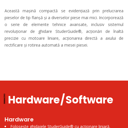
Această mașină compactă se evidențiază prin prelucrarea
pieselor de tip flanșă și a diverselor piese mai mici. Incorporează
o serie de elemente tehnice avansate, inclusiv sistemul
revoluționar de ghidare StuderGuide®, acționări de înaltă
precizie cu motoare liniare, acționarea directă a axului de
rectificare și rotirea automată a mesei piesei.
Hardware / Software
Hardware
Folosește ghidajele StuderGuide® cu acționare liniară.