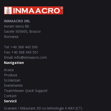
INMAACRO SRL
Avram Iancu 86
Sacele
505600
,
Brasov
Romania
Tel
:
+40 368 443 500
Fax
:
+40 368 443 501
Email
:
info@inmaacro.com
Navigation
Acasa
Produse
Scolarizari
Evenimente
TeamViewer Quick Support
Contact
Servicii
Scanare / Măsurare 3D cu tehnologie X-RAY (CT)