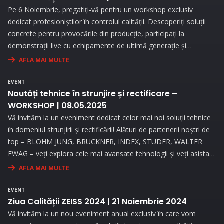
Pe 6 Noiembrie, pregatiți-vă pentru un workshop exclusiv
dedicat profesioniștilor în controlul calității. Descoperiți soluții
concrete pentru provocările din producție, participați la
demonstrații live cu echipamente de ultimă generație și
beneficiați de consultanță personalizată pentru a vă optimiza
AFLA MAI MULTE
procesele de măsurare.
EVENT
Noutăți tehnice în strunjire și rectificare –
WORKSHOP | 08.05.2025
Vă invităm la un eveniment dedicat celor mai noi soluții tehnice
în domeniul strunjirii și rectificării! Alături de partenerii noștri de
top – BLOHM JUNG, BRUCKNER, INDEX, STUDER, WALTER
EWAG – veți explora cele mai avansate tehnologii și veți asista
la demonstrații live..
AFLA MAI MULTE
EVENT
Ziua Calității ZEISS 2024 | 21 Noiembrie 2024
Vă invităm la un nou eveniment anual exclusiv în care vom