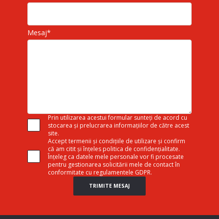
Mesaj
*
Prin utilizarea acestui formular sunteți de acord cu
stocarea și prelucrarea informațiilor de către acest
site.
Accept termenii și condițiile de utilizare și confirm
că am citit și înțeles politica de confidențialitate.
Înțeleg ca datele mele personale vor fi procesate
pentru gestionarea solicitării mele de contact în
conformitate cu regulamentele GDPR.
TRIMITE MESAJ