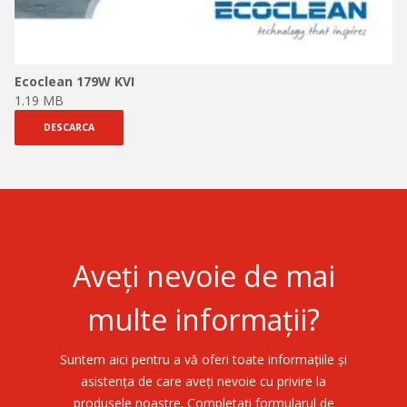
Ecoclean 179W KVI
1.19 MB
DESCARCA
Aveți nevoie de mai
multe informații?
Suntem aici pentru a vă oferi toate informațiile și
asistența de care aveți nevoie cu privire la
produsele noastre. Completați formularul de