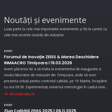
Noutăți și evenimente
Luați parte la cele mai importante evenimente și fiți la curent cu
cele mai recente noutăți din industrie.
EVENT
Forumul de Inovație ZEISS & Marea Deschidere
INMAACRO Timișoara I 19.03.2026
Avem plăcerea de a vă invita la evenimentul de inaugurare a
noului laborator de măsurări din Timișoara, unde vă vom
prezenta soluții pentru controlul calității, pe 19 Martie, începând
cu ora 09:30. Experimentați universul metrologiei în cadrul unei
expoziții interesante și prin prezentări interactive!
AFLA MAI MULTE
EVENT
Ziua Calității ZEISS 2025 | 06.11.2025