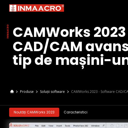
CAMWorks 2023 
CAD/CAM avansa
tip de mașini-u
Produse
Soluții software
CAMWorks 2023 - Software CAD/CAM 
Noutăți CAMWorks 2023
Caracteristici