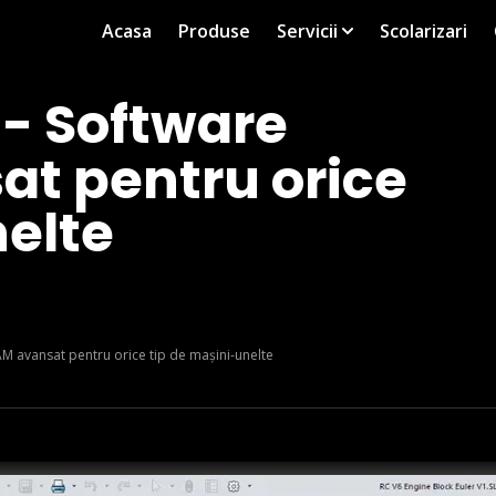
Acasa
Produse
Servicii
Scolarizari
- Software
t pentru orice
nelte
avansat pentru orice tip de mașini-unelte