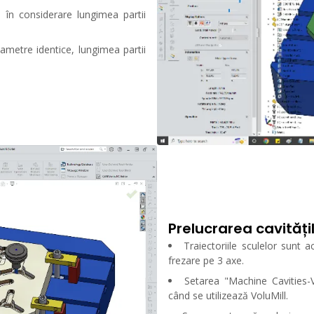
 în considerare lungimea partii
metre identice, lungimea partii
Prelucrarea cavitățil
Traiectoriile sculelor sunt 
frezare pe 3 axe.
Setarea "Machine Cavities-V
când se utilizează VoluMill.