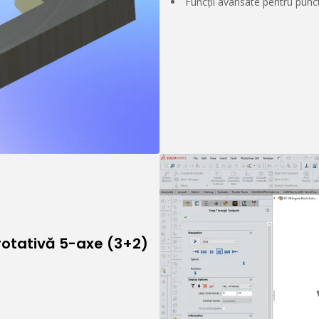
Funcții avansate pentru puncte
 rotativă 5-axe (3+2)