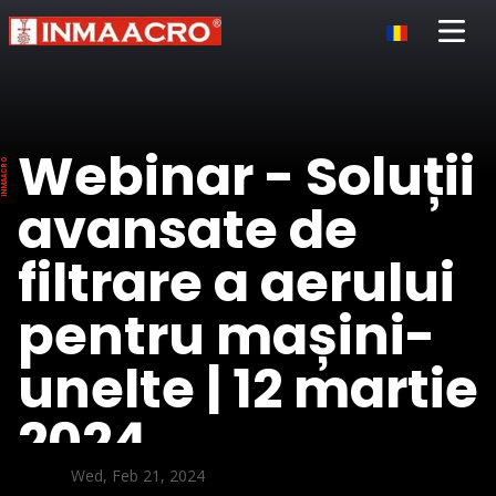
Open 
Webinar - Soluții
avansate de
filtrare a aerului
pentru mașini-
unelte | 12 martie
2024
Wed, Feb 21, 2024