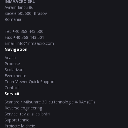
INMAACRO SRL
Avram Iancu 86
Sacele
505600
,
Brasov
Romania
Tel
:
+40 368 443 500
Fax
:
+40 368 443 501
Email
:
info@inmaacro.com
Navigation
Acasa
Produse
Scolarizari
Evenimente
TeamViewer Quick Support
Contact
Servicii
Scanare / Măsurare 3D cu tehnologie X-RAY (CT)
Reverse engineering
Service, revizii și calibrări
Suport tehnic
Proiecte la cheie