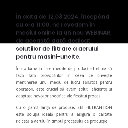
În data de 12.03.2024, începând
cu ora 11:00, ne revedem în
mediul online la un nou WEBINAR,
de această dată dedicat
solutiilor de filtrare a aerului
pentru masini-unelte.
Într-o lume în care mediile de producție trebuie să
facă față provocărilor în ceea ce privește
menținerea unui mediu de lucru sănătos pentru
operatori, este crucial să avem soluții eficiente și
adaptate nevoilor specifice ale fiecărui proces.
Cu o gamă largă de produse, SEI FILTRANTION
este soluția ideală pentru a asigura o calitate
ridicată a aerului în timpul procesului de producție.