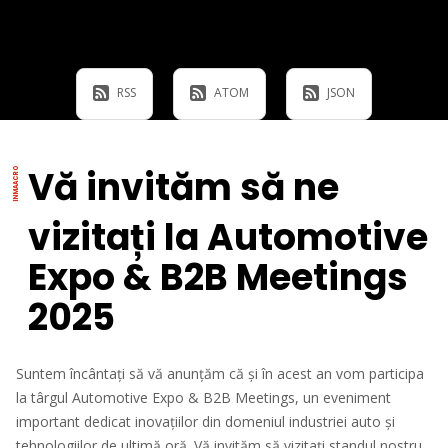
RSS
ATOM
JSON
Vă invităm să ne
vizitați la Automotive
Expo & B2B Meetings
2025
Suntem încântați să vă anunțăm că și în acest an vom participa
la târgul Automotive Expo & B2B Meetings, un eveniment
important dedicat inovațiilor din domeniul industriei auto și
tehnologiilor de ultimă oră. Vă invităm să vizitați standul nostru