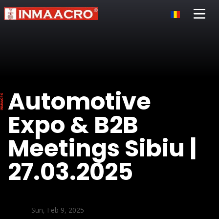
Open 
Automotive
Expo & B2B
Meetings Sibiu |
27.03.2025
Sun, Feb 9, 2025