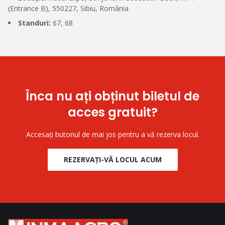
(Entrance B), 550227, Sibiu, România
Standuri:
67, 68
Înca nu ați obținut biletul de
acces gratuit?
Accesați butonul de mai jos pentru a vă rezerva locul.
REZERVAȚI-VĂ LOCUL ACUM