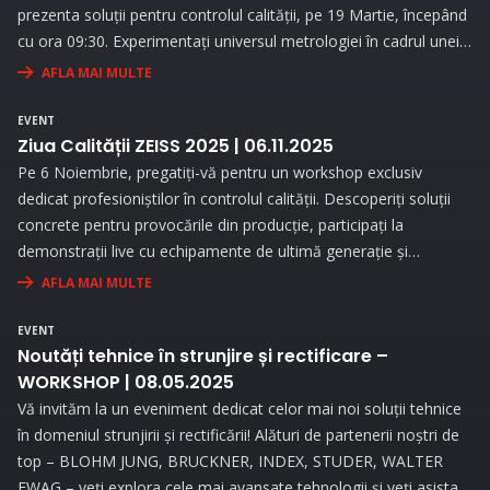
prezenta soluții pentru controlul calității, pe 19 Martie, începând
cu ora 09:30. Experimentați universul metrologiei în cadrul unei
expoziții interesante și prin prezentări interactive!
AFLA MAI MULTE
EVENT
Ziua Calității ZEISS 2025 | 06.11.2025
Pe 6 Noiembrie, pregatiți-vă pentru un workshop exclusiv
dedicat profesioniștilor în controlul calității. Descoperiți soluții
concrete pentru provocările din producție, participați la
demonstrații live cu echipamente de ultimă generație și
beneficiați de consultanță personalizată pentru a vă optimiza
AFLA MAI MULTE
procesele de măsurare.
EVENT
Noutăți tehnice în strunjire și rectificare –
WORKSHOP | 08.05.2025
Vă invităm la un eveniment dedicat celor mai noi soluții tehnice
în domeniul strunjirii și rectificării! Alături de partenerii noștri de
top – BLOHM JUNG, BRUCKNER, INDEX, STUDER, WALTER
EWAG – veți explora cele mai avansate tehnologii și veți asista