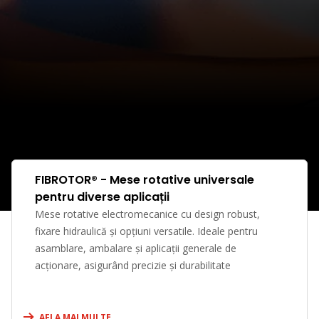
FIBROTOR® - Mese rotative universale
pentru diverse aplicații
Mese rotative electromecanice cu design robust,
fixare hidraulică și opțiuni versatile. Ideale pentru
asamblare, ambalare și aplicații generale de
acționare, asigurând precizie și durabilitate
AFLA MAI MULTE