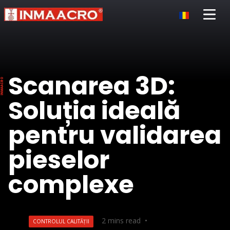
Open 
Scanarea 3D:
Soluția ideală
pentru validarea
pieselor
complexe
2
mins read
•
CONTROLUL CALITĂȚII