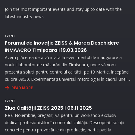
Join the most important events and stay up to date with the
latest industry news
EVENT
Forumul de Inovație ZEISS & Marea Deschidere
INMAACRO Timișoara I 19.03.2026
Avem plăcerea de a vă invita la evenimentul de inaugurare a
noului laborator de măsurări din Timișoara, unde vă vom
prezenta soluții pentru controlul calității, pe 19 Martie, începând
cu ora 09:30. Experimentați universul metrologiei în cadrul unei
expoziții interesante și prin prezentări interactive!
READ MORE
EVENT
Ziua Calității ZEISS 2025 | 06.11.2025
Pe 6 Noiembrie, pregatiți-vă pentru un workshop exclusiv
dedicat profesioniștilor în controlul calității. Descoperiți soluții
concrete pentru provocările din producție, participați la