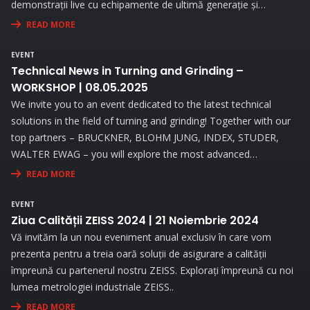
demonstrații live cu echipamente de ultimă generație și
beneficiați de consultanță personalizată pentru a vă optimiza
READ MORE
procesele de măsurare.
EVENT
Technical News in Turning and Grinding –
WORKSHOP | 08.05.2025
We invite you to an event dedicated to the latest technical
solutions in the field of turning and grinding! Together with our
top partners – BRUCKNER, BLOHM JUNG, INDEX, STUDER,
WALTER EWAG – you will explore the most advanced
technologies and attend live demonstrations that will address
READ MORE
the needs and challenges you face in your activity.
EVENT
Ziua Calității ZEISS 2024 | 21 Noiembrie 2024
Vă invităm la un nou eveniment anual exclusiv în care vom
prezenta pentru a treia oară soluții de asigurare a calității
împreună cu partenerul nostru ZEISS. Explorați împreună cu noi
lumea metrologiei industriale ZEISS..
READ MORE